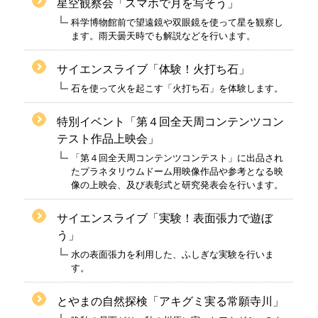
星空観察会「スマホで月を写そう」
科学博物館前で望遠鏡や双眼鏡を使って星を観察し
ます。雨天曇天時でも解説などを行います。
サイエンスライブ「体験！火打ち石」
石を使って火を起こす「火打ち石」を体験します。
特別イベント「第４回全天周コンテンツコン
テスト作品上映会」
「第４回全天周コンテンツコンテスト」に出品され
たプラネタリウムドーム用映像作品や参考となる映
像の上映会、及び表彰式と研究発表会を行います。
サイエンスライブ「実験！表面張力で遊ぼ
う」
水の表面張力を利用した、ふしぎな実験を行いま
す。
とやまの自然探検「アキグミ実る常願寺川」