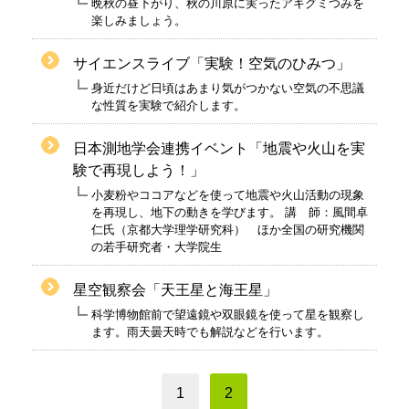
晩秋の昼下がり、秋の川原に実ったアキグミつみを
楽しみましょう。
サイエンスライブ「実験！空気のひみつ」
身近だけど日頃はあまり気がつかない空気の不思議
な性質を実験で紹介します。
日本測地学会連携イベント「地震や火山を実
験で再現しよう！」
小麦粉やココアなどを使って地震や火山活動の現象
を再現し、地下の動きを学びます。 講 師：風間卓
仁氏（京都大学理学研究科） ほか全国の研究機関
の若手研究者・大学院生
星空観察会「天王星と海王星」
科学博物館前で望遠鏡や双眼鏡を使って星を観察し
ます。雨天曇天時でも解説などを行います。
1
2