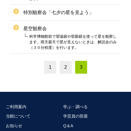
特別観察会「七夕の星を見よう」
星空観察会
科学博物館前で望遠鏡や双眼鏡を使って星を観察し
ます。雨天曇天で星が見えないときは、解説会のみ
（３０分程度）を行います。
1
2
3
ご利用案内
学ぶ・調べる
当館について
学芸員の部屋
お知らせ
Q＆A