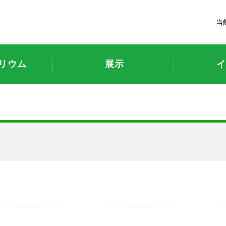
富山市科学博物館
当
リウム
展示
イ