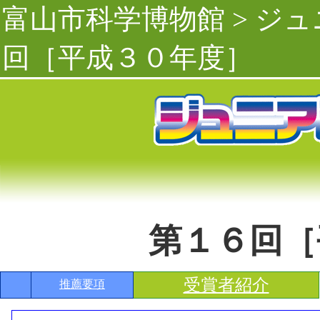
富山市科学博物館
>
ジュ
回［平成３０年度］
第１６回［
受賞者紹介
推薦要項