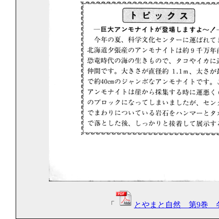
「
とやまと自然 第9巻 冬