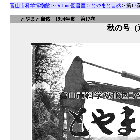
富山市科学博物館
>
OnLine図書室
>
とやまと自然
> 第1
とやまと自然 1994年度 第17巻
秋の号（