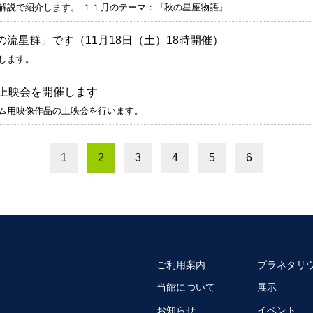
解説で紹介します。 １１月のテーマ：『秋の星座物語』
流星群」です（11月18日（土）18時開催）
します。
品上映会を開催します
ム用映像作品の上映会を行います。
1
2
3
4
5
6
ご利用案内
プラネタリ
当館について
展示
お知らせ
イベント