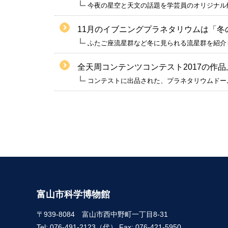
今夜の星空と天文の話題を学芸員のオリジナル
11月のイブニングプラネタリウムは「冬の
ふたご座流星群など冬に見られる流星群を紹介
全天周コンテンツコンテスト2017の作
コンテストに出品された、プラネタリウムドー
富山市科学博物館
〒939-8084 富山市西中野町一丁目8-31
Tel: 076-491-2123（代） Fax: 076-421-5950