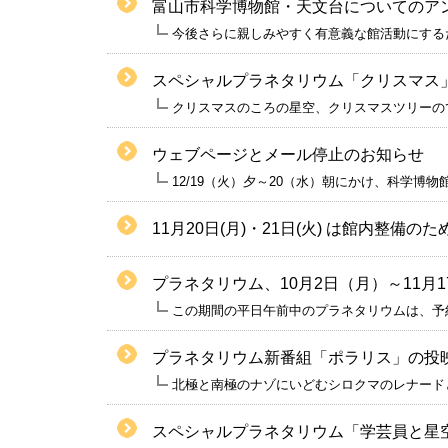
富山市科学博物館・天文台についてのア
今後さらに親しみやすく有意義な館活動にする
スペシャルプラネタリウム「クリスマス」を
クリスマスのころの星空、クリスマスツリーの
ウェブページとメール停止のお知らせ
12/19（火）夕～20（水）朝にかけ、科学
11月20日(月)・21日(火) は館内整備の
プラネタリウム、10月2日（月）～11
この期間の平日午前中のプラネタリウムは、予
プラネタリウム新番組「ポラリス」の投
北極と南極のナゾにいどむシロクマのレナード
スペシャルプラネタリウム「学芸員と星空