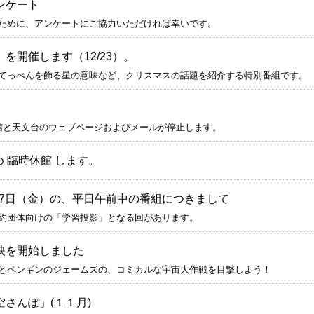
ンケート
ために、アンケートにご協力いただければ幸いです。
開催します（12/23）。
てっぺんを飾る星の意味など、クリスマスの話題を紹介する特別番組です。
博物館と天文台のウェブページおよびメールが停止します。
ため 臨時休館 します。
月17日（金）の、平日午前中の番組につきまして
約団体向けの「学習投影」となる回があります。
映を開始しました
とペンギンのジェームズの、コミカルな宇宙大作戦を目撃しよう！
さんぽ」(１１月)