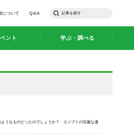
館について
Q＆A
ベント
学ぶ・調べる
のようなものだったのでしょうか？ エジプトの荘厳な遺
。