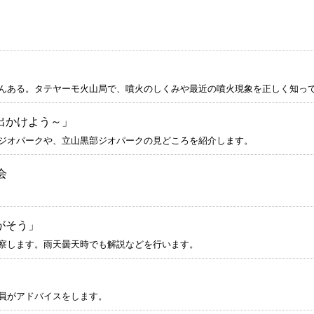
んある。タテヤーモ火山局で、噴火のしくみや最近の噴火現象を正しく知っ
出かけよう～」
ジオパークや、立山黒部ジオパークの見どころを紹介します。
会
がそう」
察します。雨天曇天時でも解説などを行います。
員がアドバイスをします。