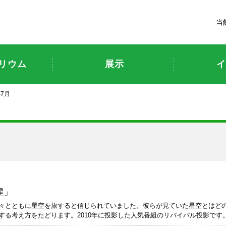
富山市科学博物館
当
リウム
展示
イ
年7月
星」
々とともに星空を旅すると信じられていました。彼らが見ていた星空とはど
する考え方をたどります。2010年に投影した人気番組のリバイバル投影です