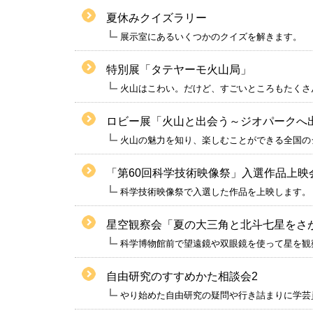
夏休みクイズラリー
展示室にあるいくつかのクイズを解きます。
特別展「タテヤーモ火山局」
火山はこわい。だけど、すごいところもたくさ
ロビー展「火山と出会う～ジオパークへ
火山の魅力を知り、楽しむことができる全国の
「第60回科学技術映像祭」入選作品上映
科学技術映像祭で入選した作品を上映します。
星空観察会「夏の大三角と北斗七星をさ
科学博物館前で望遠鏡や双眼鏡を使って星を観
自由研究のすすめかた相談会2
やり始めた自由研究の疑問や行き詰まりに学芸