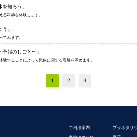
体を知ろう」
える科学を体験します。
よう」
ってみます。
と予報のしごと〜」
体験することによって気象に関する理解を深めます。
1
2
3
ご利用案内
プラネタリ