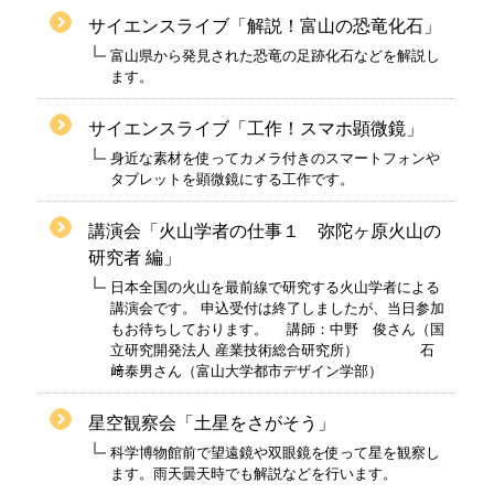
サイエンスライブ「解説！富山の恐竜化石」
富山県から発見された恐竜の足跡化石などを解説し
ます。
サイエンスライブ「工作！スマホ顕微鏡」
身近な素材を使ってカメラ付きのスマートフォンや
タブレットを顕微鏡にする工作です。
講演会「火山学者の仕事１ 弥陀ヶ原火山の
研究者 編」
日本全国の火山を最前線で研究する火山学者による
講演会です。 申込受付は終了しましたが、当日参加
もお待ちしております。 講師：中野 俊さん（国
立研究開発法人 産業技術総合研究所） 石
﨑泰男さん（富山大学都市デザイン学部）
星空観察会「土星をさがそう」
科学博物館前で望遠鏡や双眼鏡を使って星を観察し
ます。雨天曇天時でも解説などを行います。