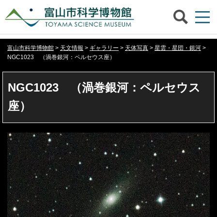
富山市科学博物館
>
天文情報
>
ギャラリー
>
天体写真
>
星雲・星団・銀河
>
NGC1023 （渦巻銀河：ペルセウス座）
NGC1023 （渦巻銀河：ペルセウス
座）