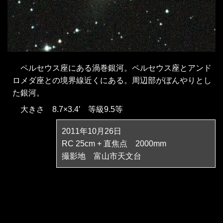
ペルセウス座にある渦巻銀河。ペルセウス座とアンド
ロメダ座との境界線近くにある。周辺部がぼんやりとし
た銀河。
大きさ 8.7×3.4′ 等級9.5等
2011年10月26日
RC 25cm + 直焦点 2000mm
撮影地 富山市天文台