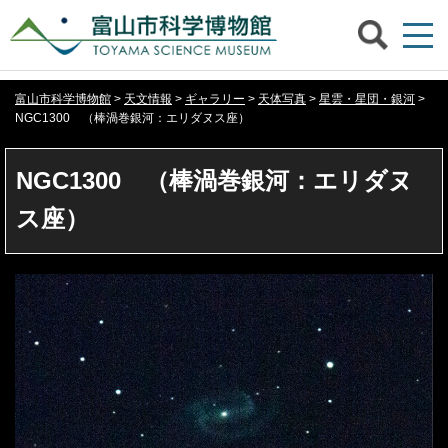
富山市科学博物館
>
天文情報
>
ギャラリー
>
天体写真
>
星雲・星団・銀河
>
NGC1300 （棒渦巻銀河：エリダヌス座）
NGC1300 （棒渦巻銀河：エリダヌ
ス座）