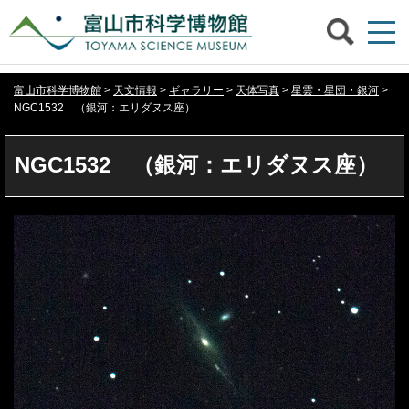
富山市科学博物館
>
天文情報
>
ギャラリー
>
天体写真
>
星雲・星団・銀河
>
NGC1532 （銀河：エリダヌス座）
NGC1532 （銀河：エリダヌス座）