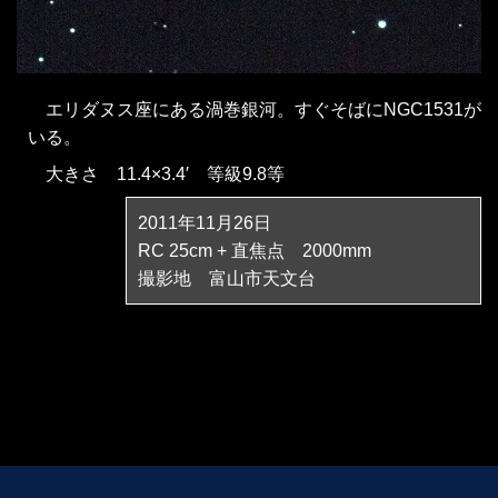
エリダヌス座にある渦巻銀河。すぐそばにNGC1531が
いる。
大きさ 11.4×3.4′ 等級9.8等
2011年11月26日
RC 25cm + 直焦点 2000mm
撮影地 富山市天文台