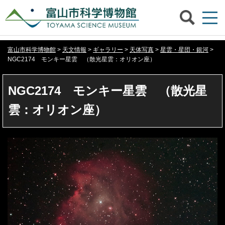
富山市科学博物館
>
天文情報
>
ギャラリー
>
天体写真
>
星雲・星団・銀河
>
NGC2174 モンキー星雲 （散光星雲：オリオン座）
NGC2174 モンキー星雲 （散光星
雲：オリオン座）