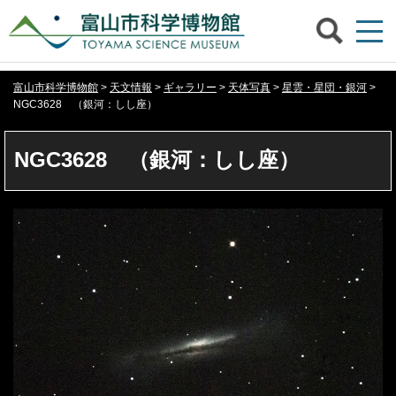
富山市科学博物館
>
天文情報
>
ギャラリー
>
天体写真
>
星雲・星団・銀河
>
NGC3628 （銀河：しし座）
NGC3628 （銀河：しし座）