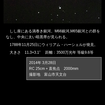
しし座にある渦巻き銀河。M66銀河,M65銀河との群を
なし、中央に太い暗黒帯が見られる。
1788年11月25日にウィリアム・ハーシェルが発見。
大きさ 11.3×3.1" 距離：3500万光年 等級9.6等
2014年 3月28日
RC 25cm + 直焦点 2000mm
撮影地 富山市天文台