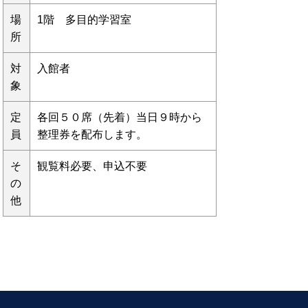
場
1階 多目的学習室
所
対
入館者
象
定
各回５０席（先着）当日９時から
員
整理券を配布します。
そ
観覧料必要、申込不要
の
他