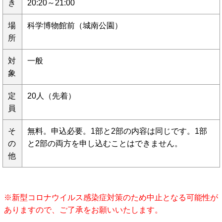
き
20:20～21:00
場
科学博物館前（城南公園）
所
対
一般
象
定
20人（先着）
員
そ
無料。申込必要。1部と2部の内容は同じです。1部
の
と2部の両方を申し込むことはできません。
他
※新型コロナウイルス感染症対策のため中止となる可能性が
ありますので、ご了承をお願いいたします。