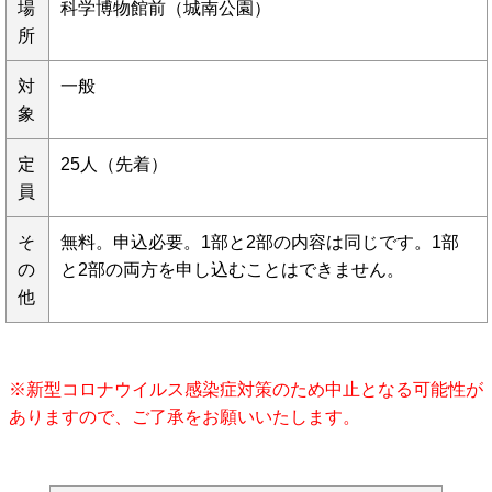
場
科学博物館前（城南公園）
所
対
一般
象
定
25人（先着）
員
そ
無料。申込必要。1部と2部の内容は同じです。1部
の
と2部の両方を申し込むことはできません。
他
※新型コロナウイルス感染症対策のため中止となる可能性が
ありますので、ご了承をお願いいたします。