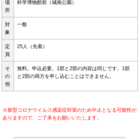
場
科学博物館前（城南公園）
所
対
一般
象
定
25人（先着）
員
そ
無料。申込必要。1部と2部の内容は同じです。1部
の
と2部の両方を申し込むことはできません。
他
※新型コロナウイルス感染症対策のため中止となる可能性が
ありますので、ご了承をお願いいたします。