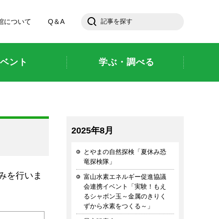
館について
Q＆A
ベント
学ぶ・調べる
2025年8月
とやまの自然探検「夏休み恐
竜探検隊」
みを行いま
富山水素エネルギー促進協議
会連携イベント「実験！もえ
るシャボン玉～金属のきりく
ずから水素をつくる～」