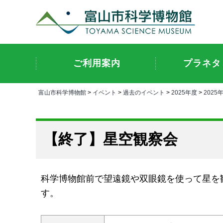
ご利用案内
プラネタ
富山市科学博物館
>
イベント
>
過去のイベント
>
2025年度
>
2025
星空観察会
科学博物館前で望遠鏡や双眼鏡を使って星を
す。