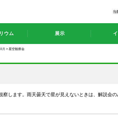
富山市科学博物館
当
リウム
展示
イ
年8月
> 星空観察会
観察します。雨天曇天で星が見えないときは、解説会の