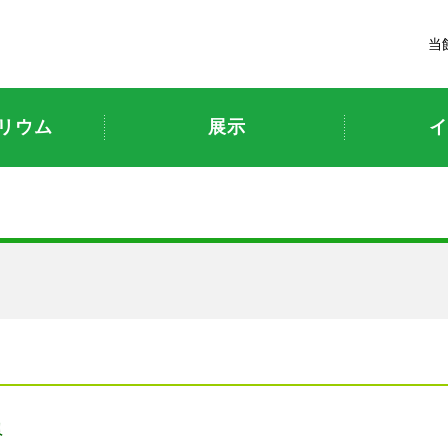
富山市科学博物館
当
リウム
展示
イ
員