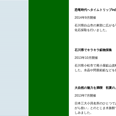
恐竜時代へタイムトリップin
2014年9月開催
石川県白山市の東部に広がる
化石採取を行いました。
石川県でキラキラ鉱物採集
2013年10月開催
石川県小松市で尾小屋鉱山資
した。水晶や閃亜鉛鉱などを
大自然の魅力を満喫 初夏の
2013年7月開催
日本三大小貝名所のひとつで
がら拾い」とのとじま水族館
しみました。