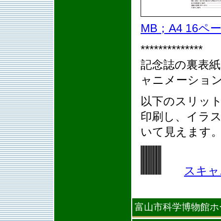
MB；A4 16ペ
**************
記念誌の裏表
ャニメーショ
以下のスリット
印刷し、イラ
いて見えます
スキャ
富山市科学博物館ホ