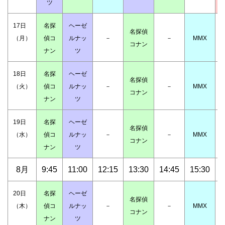
ツ
17日
名探
ヘーゼ
名探偵
（月）
偵コ
ルナッ
－
－
MMX
コナン
ナン
ツ
18日
名探
ヘーゼ
名探偵
（火）
偵コ
ルナッ
－
－
MMX
コナン
ナン
ツ
19日
名探
ヘーゼ
名探偵
（水）
偵コ
ルナッ
－
－
MMX
コナン
ナン
ツ
8月
9:45
11:00
12:15
13:30
14:45
15:30
1
20日
名探
ヘーゼ
名探偵
（木）
偵コ
ルナッ
－
－
MMX
コナン
ナン
ツ