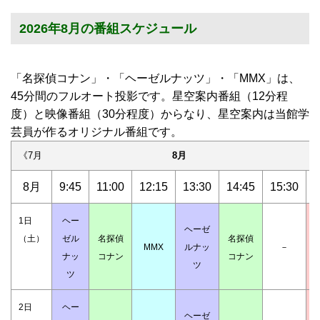
2026年8月の番組スケジュール
「名探偵コナン」・「ヘーゼルナッツ」・「MMX」は、
45分間のフルオート投影です。星空案内番組（12分程
度）と映像番組（30分程度）からなり、星空案内は当館学
芸員が作るオリジナル番組です。
《7月
8月
8月
9:45
11:00
12:15
13:30
14:45
15:30
1
1日
ヘー
ヘーゼ
（土）
ゼル
名探偵
名探偵
MMX
ルナッ
－
ナッ
コナン
コナン
ツ
ツ
2日
ヘー
ヘーゼ