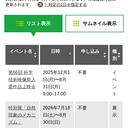
更新されます。
》特定の1日を指定する
リスト表示
サムネイル表示
イベント名
日時
申し込み
種
別
第66回 科学
2025年12月1
不要
イ
技術映像祭入
日(月)〜8月
ベ
選作品上映会
31日(月)
ン
9:00–17:00
ト
特別展「自然
2026年7月18
不要
展
現象のメカニ
日(土)〜8月
示
ズム」
30日(日)