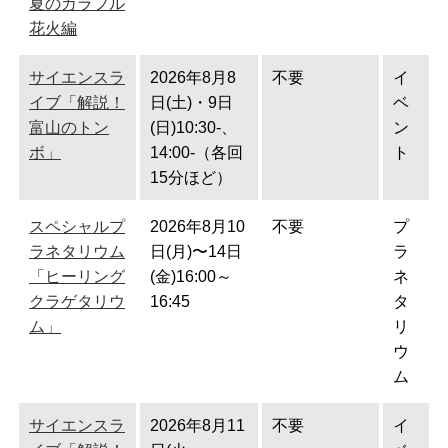
夏のカラフル
花火編
サイエンスラ
2026年8月8
不要
イ
イブ「解説！
日(土)・9日
ベ
富山のトン
(日)10:30-、
ン
ボ」
14:00-（各回
ト
15分ほど）
スペシャルプ
2026年8月10
不要
プ
ラネタリウム
日(月)〜14日
ラ
「ヒーリング
(金)16:00～
ネ
クラゲタリウ
16:45
タ
ム」
リ
ウ
ム
サイエンスラ
2026年8月11
不要
イ