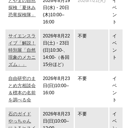
とやまの自然
2026年8月19
2026/7/21(火)
イ
探検「夏休み
日(水)・20日
ベ
恐竜探検隊」
(木)10:00–
ン
16:00
ト
サイエンスラ
2026年8月22
不要
イ
イブ「解説！
日(土)・23日
ベ
特別展「自然
(日)10:30-、
ン
現象のメカニ
14:00-（各回
ト
ズム」」
15分ほど）
自由研究のま
2026年8月23
不要
イ
とめ方相談会
日(日)10:00–
ベ
＆標本の名前
16:00
ン
を調べる会
ト
石のガイド
2026年8月23
不要
イ
やっちゃん
日(日)10:00–
ベ