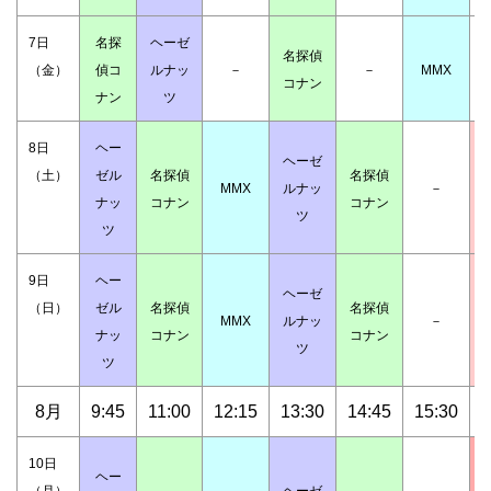
7日
名探
ヘーゼ
名探偵
（金）
偵コ
ルナッ
－
－
MMX
コナン
ナン
ツ
8日
ヘー
ヘーゼ
（土）
ゼル
名探偵
名探偵
MMX
ルナッ
－
ナッ
コナン
コナン
ツ
ツ
9日
ヘー
ヘーゼ
（日）
ゼル
名探偵
名探偵
MMX
ルナッ
－
ナッ
コナン
コナン
ツ
ツ
8月
9:45
11:00
12:15
13:30
14:45
15:30
1
10日
ヘー
（月）
ヘーゼ