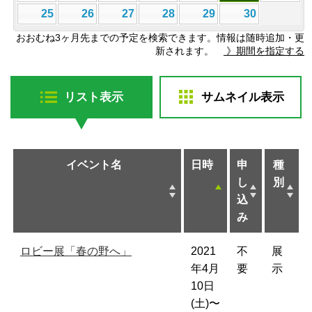
25
26
27
28
29
30
おおむね3ヶ月先までの予定を検索できます。情報は随時追加・更
新されます。
》期間を指定する
リスト表示
サムネイル表示
イベント名
日時
申
種
し
別
込
み
ロビー展「春の野へ」
2021
不
展
年4月
要
示
10日
(土)〜