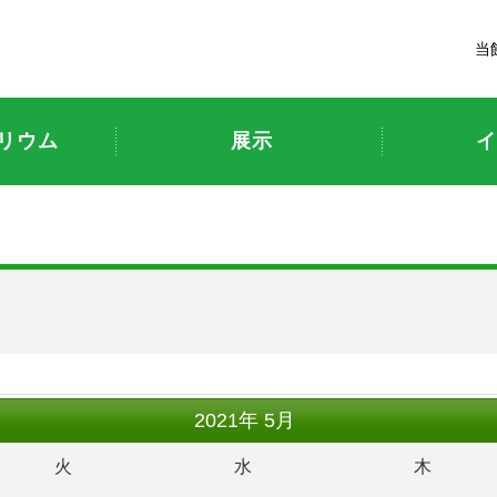
富山市科学博物館
当
リウム
展示
イ
2021
年
5月
火
水
木