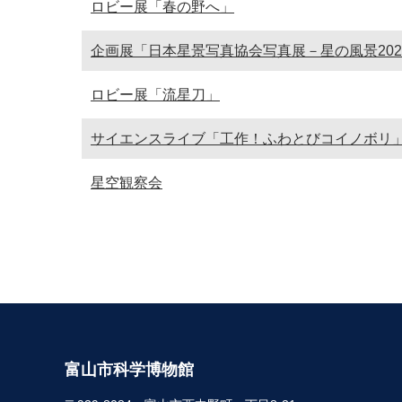
ロビー展「春の野へ」
企画展「日本星景写真協会写真展－星の風景202
ロビー展「流星刀」
サイエンスライブ「工作！ふわとびコイノボリ
星空観察会
富山市科学博物館