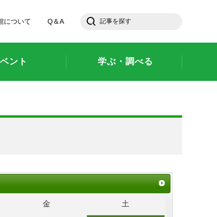
館について
Q＆A
ベント
学ぶ・調べる
金
土