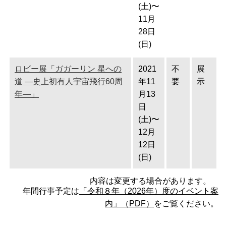
(土)〜
11月
28日
(日)
ロビー展「ガガーリン 星への
2021
不
展
道 ―史上初有人宇宙飛行60周
年11
要
示
年―」
月13
日
(土)〜
12月
12日
(日)
内容は変更する場合があります。
年間行事予定は
「令和８年（2026年）度のイベント案
内」（PDF）
をご覧ください。