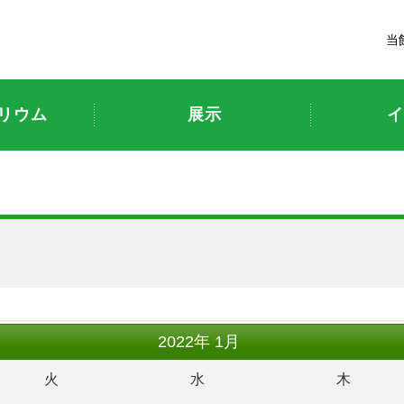
富山市科学博物館
当
リウム
展示
イ
ト
2022
年
1月
火
水
木