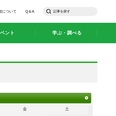
館について
Q＆A
ベント
学ぶ・調べる
金
土