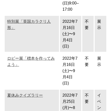
(日)9:00–
17:00
特別展「英国カラクリ人
2022年7
不
展
形」
月16日
要
示
(土)〜9
月4日
(日)
ロビー展「標本を作ってみ
2022年7
不
展
よう」
月16日
要
示
(土)〜9
月4日
(日)
夏休みクイズラリー
2022年7
不
イ
月25日
要
ベ
(月)〜8
ン