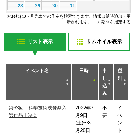
28
29
30
31
おおむね3ヶ月先までの予定を検索できます。情報は随時追加・更
新されます。
》期間を指定する
リスト表示
サムネイル表示
イベント名
日時
申
種
し
別
込
み
第63回 科学技術映像祭入
2022年7
不
イ
選作品上映会
月9日
要
ベ
(土)〜8
ン
月28日
ト