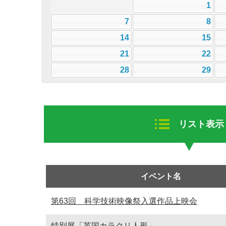
1
7
8
14
15
21
22
28
29
リスト表示
イベント名
第63回 科学技術映像祭入選作品上映会
特別展「英国カラクリ人形」