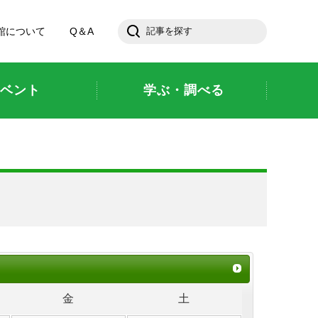
館について
Q＆A
ベント
学ぶ・調べる
金
土