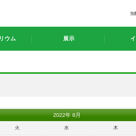
富山市科学博物館
当
リウム
展示
イ
ト
2022
年
8月
火
水
木