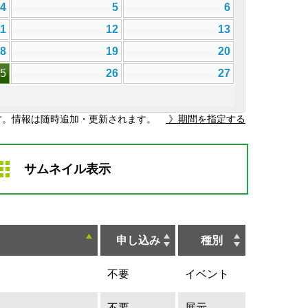
4
5
6
11
12
13
18
19
20
25
26
27
す。情報は随時追加・更新されます。
》期間を指定する
サムネイル表示
申し込み
種別
不要
イベント
不要
展示