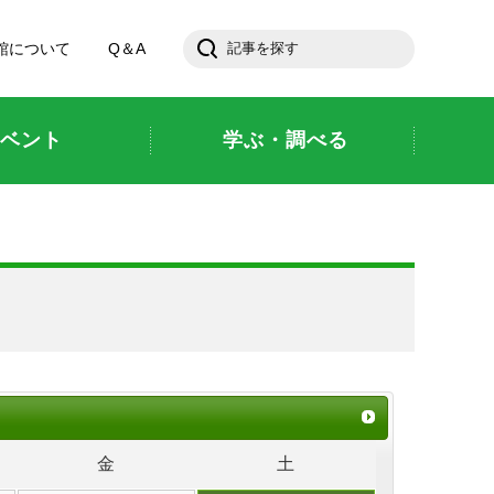
館について
Q＆A
ベント
学ぶ・調べる
金
土