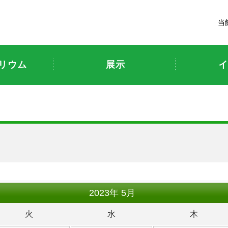
富山市科学博物館
当
リウム
展示
イ
2023
年
5月
火
水
木