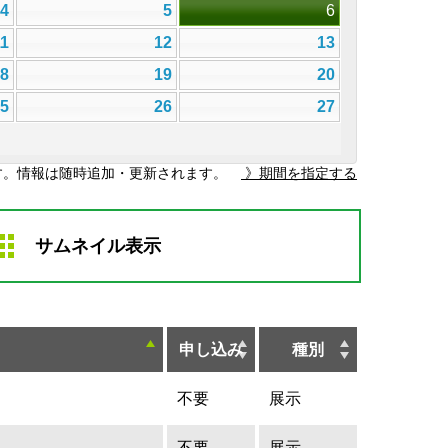
4
5
6
11
12
13
18
19
20
25
26
27
す。情報は随時追加・更新されます。
》期間を指定する
サムネイル表示
申し込み
種別
不要
展示
不要
展示