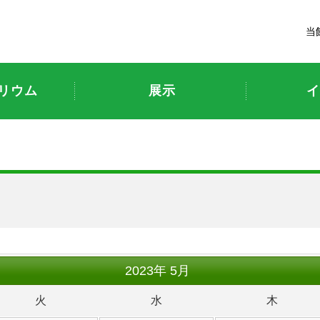
富山市科学博物館
当
リウム
展示
イ
ト
2023
年
5月
火
水
木