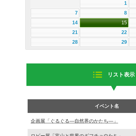
1
7
8
14
15
21
22
28
29
リスト表示
イベント名
企画展「ぐるぐる—自然界のかたち—」
ロビー展「富山と世界のギフチョウたち」