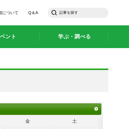
館について
Q＆A
ベント
学ぶ・調べる
金
土