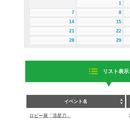
1
7
8
14
15
21
22
28
29
リスト表示
イベント名
ロビー展「流星刀」