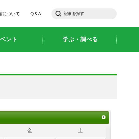
館について
Q＆A
ベント
学ぶ・調べる
金
土