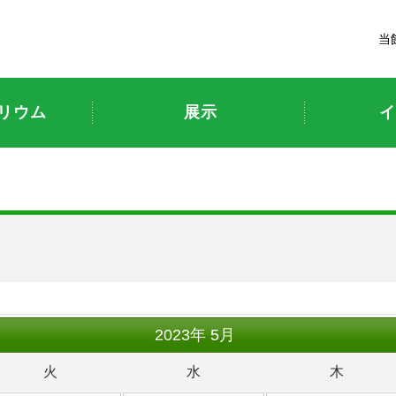
富山市科学博物館
当
リウム
展示
イ
ト
2023
年
5月
火
水
木