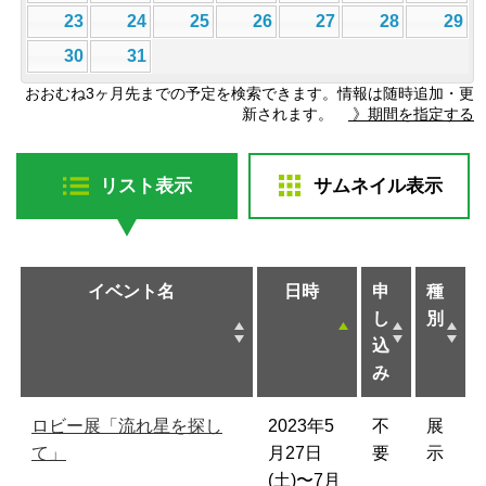
23
24
25
26
27
28
29
30
31
おおむね3ヶ月先までの予定を検索できます。情報は随時追加・更
新されます。
》期間を指定する
リスト表示
サムネイル表示
イベント名
日時
申
種
し
別
込
み
ロビー展「流れ星を探し
2023年5
不
展
て」
月27日
要
示
(土)〜7月