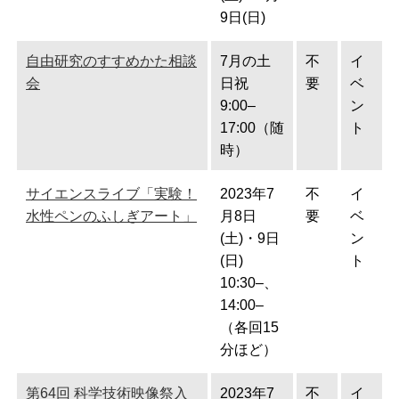
9日(日)
自由研究のすすめかた相談
7月の土
不
イ
会
日祝
要
ベ
9:00–
ン
17:00（随
ト
時）
サイエンスライブ「実験！
2023年7
不
イ
水性ペンのふしぎアート」
月8日
要
ベ
(土)・9日
ン
(日)
ト
10:30–、
14:00–
（各回15
分ほど）
第64回 科学技術映像祭入
2023年7
不
イ