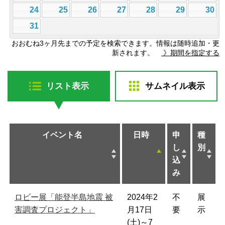
24
25
26
27
28
29
30
31
おおむね3ヶ月先までの予定を検索できます。情報は随時追加・更
新されます。
》期間を指定する
リスト表示
サムネイル表示
イベント名
日時
申
種
し
別
込
み
ロビー展「能登半島地震 被
2024年2
不
展
害調査プロジェクト」
月17日
要
示
(土)～7