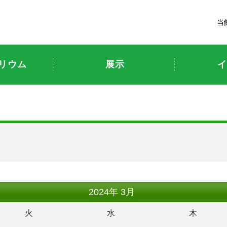
富山市科学博物館
当
リウム
展示
イ
ト
2024
年
3月
火
水
木