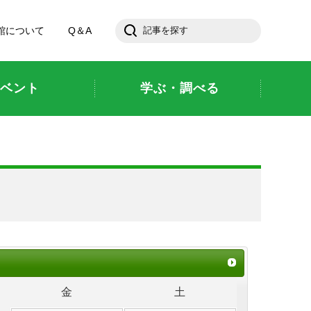
館について
Q＆A
ベント
学ぶ・調べる
金
土