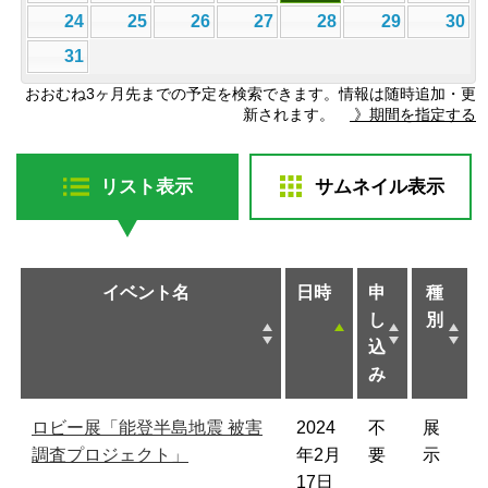
24
25
26
27
28
29
30
31
おおむね3ヶ月先までの予定を検索できます。情報は随時追加・更
新されます。
》期間を指定する
リスト表示
サムネイル表示
イベント名
日時
申
種
し
別
込
み
ロビー展「能登半島地震 被害
2024
不
展
調査プロジェクト」
年2月
要
示
17日