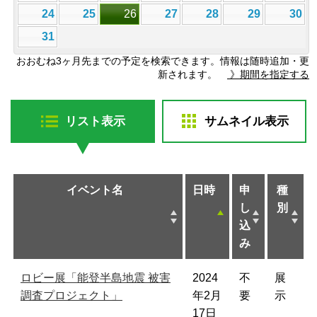
24
25
26
27
28
29
30
31
おおむね3ヶ月先までの予定を検索できます。情報は随時追加・更
新されます。
》期間を指定する
リスト表示
サムネイル表示
イベント名
日時
申
種
し
別
込
み
ロビー展「能登半島地震 被害
2024
不
展
調査プロジェクト」
年2月
要
示
17日