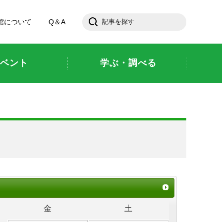
館について
Q＆A
ベント
学ぶ・調べる
金
土