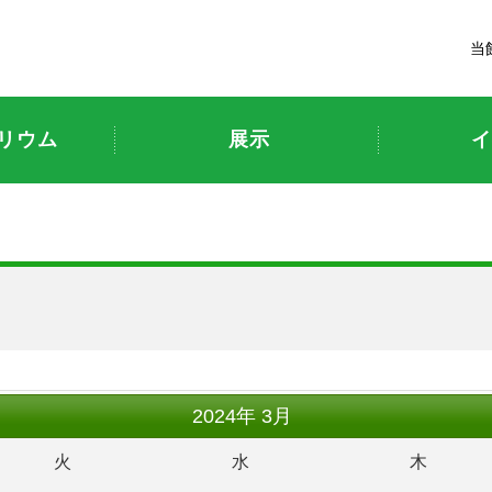
富山市科学博物館
当
リウム
展示
イ
ト
2024
年
3月
火
水
木