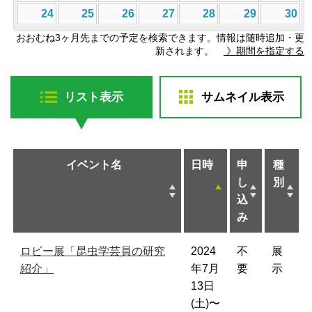
24
25
26
27
28
29
30
おおむね3ヶ月先までの予定を検索できます。情報は随時追加・更
新されます。
》期間を指定する
リスト表示
サムネイル表示
イベント名
日時
申
種
し
別
込
み
ロビー展「昆虫学芸員の研究
2024
不
展
紹介」
年7月
要
示
13日
(土)〜