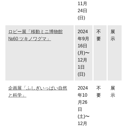
11月
24日
(日)
ロビー展「移動ミニ博物館
2024
不
展
№60 ツキノワグマ」
年9月
要
示
16日
(月)〜
12月
1日
(日)
企画展「ふしぎいっぱい自然
2024
不
展
と科学」
年10
要
示
月26
日
(土)〜
12月