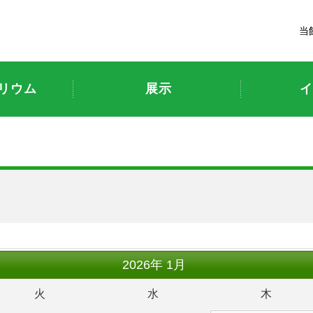
富山市科学博物館
当
リウム
展示
イ
2026
年
1月
火
水
木