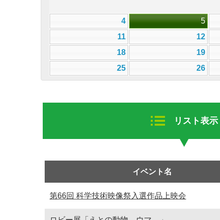
4
5
11
12
18
19
25
26
リスト表示
イベント名
第66回 科学技術映像祭入選作品上映会
ロビー展「えとの動物―ウマ―」