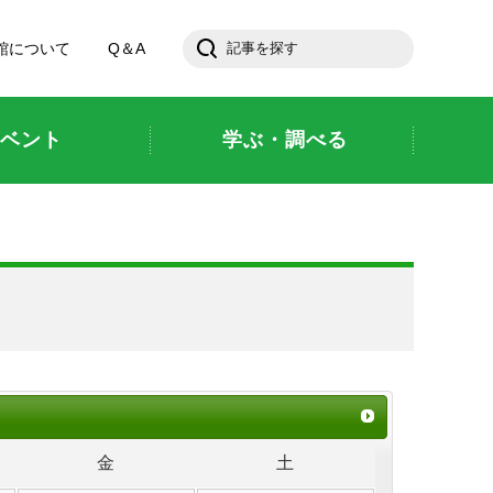
館について
Q＆A
ベント
学ぶ・調べる
金
土