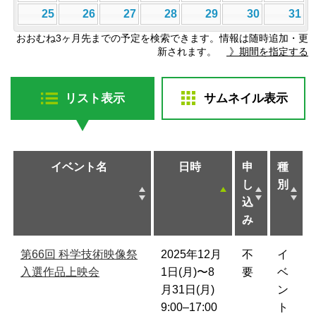
25
26
27
28
29
30
31
おおむね3ヶ月先までの予定を検索できます。情報は随時追加・更
新されます。
》期間を指定する
リスト表示
サムネイル表示
イベント名
日時
申
種
し
別
込
み
第66回 科学技術映像祭
2025年12月
不
イ
入選作品上映会
1日(月)〜8
要
ベ
月31日(月)
ン
9:00–17:00
ト