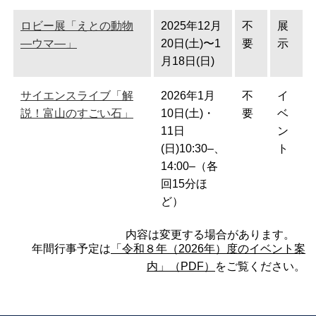
ロビー展「えとの動物
2025年12月
不
展
―ウマ―」
20日(土)〜1
要
示
月18日(日)
サイエンスライブ「解
2026年1月
不
イ
説！富山のすごい石」
10日(土)・
要
ベ
11日
ン
(日)10:30–、
ト
14:00–（各
回15分ほ
ど）
内容は変更する場合があります。
年間行事予定は
「令和８年（2026年）度のイベント案
内」（PDF）
をご覧ください。