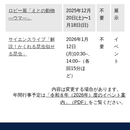
ロビー展「えとの動物
2025年12月
不
展
―ウマ―」
20日(土)〜1
要
示
月18日(日)
サイエンスライブ「解
2026年1月
不
イ
説！かくれる昆虫似せ
12日
要
ベ
る昆虫」
(月)10:30–、
ン
14:00–（各
ト
回15分ほ
ど）
内容は変更する場合があります。
年間行事予定は
「令和８年（2026年）度のイベント案
内」（PDF）
をご覧ください。