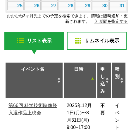
25
26
27
28
29
30
31
おおむね3ヶ月先までの予定を検索できます。情報は随時追加・更
新されます。
》期間を指定する
リスト表示
サムネイル表示
イベント名
日時
申
種
し
別
込
み
第66回 科学技術映像祭
2025年12月
不
イ
入選作品上映会
1日(月)〜8
要
ベ
月31日(月)
ン
9:00–17:00
ト