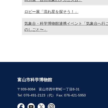
ロビー展「流れ星を探そう！」
気象台・科学博物館連携イベント「気象台へ行
のしごと〜」
富山市科学博物館
〒939-8084 富山市西中野町一丁目8-31
Tel: 076-491-2123（代） Fax: 076-421-5950