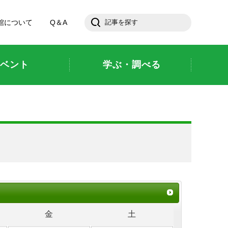
館について
Q＆A
ベント
学ぶ・調べる
金
土