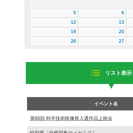
5
6
12
13
19
20
26
27
リスト表示
イベント名
第66回 科学技術映像祭入選作品上映会
特別展「自然現象のメカニズム」