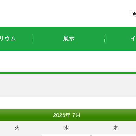
富山市科学博物館
当
リウム
展示
イ
ト
2026
年
7月
火
水
木