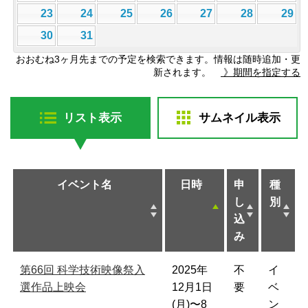
23
24
25
26
27
28
29
30
31
おおむね3ヶ月先までの予定を検索できます。情報は随時追加・更
新されます。
》期間を指定する
リスト表示
サムネイル表示
イベント名
日時
申
種
し
別
込
み
第66回 科学技術映像祭入
2025年
不
イ
選作品上映会
12月1日
要
ベ
(月)〜8
ン