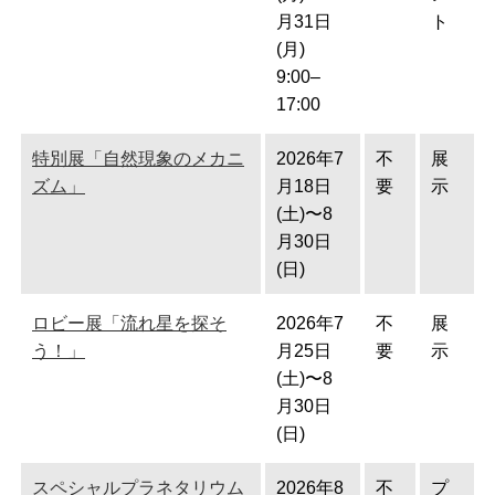
月31日
ト
(月)
9:00–
17:00
特別展「自然現象のメカニ
2026年7
不
展
ズム」
月18日
要
示
(土)〜8
月30日
(日)
ロビー展「流れ星を探そ
2026年7
不
展
う！」
月25日
要
示
(土)〜8
月30日
(日)
スペシャルプラネタリウム
2026年8
不
プ