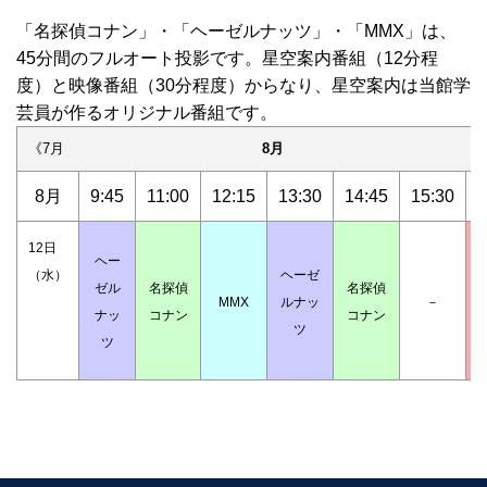
「名探偵コナン」・「ヘーゼルナッツ」・「MMX」は、
45分間のフルオート投影です。星空案内番組（12分程
度）と映像番組（30分程度）からなり、星空案内は当館学
芸員が作るオリジナル番組です。
《7月
8月
8月
9:45
11:00
12:15
13:30
14:45
15:30
1
12日
ヘー
（水）
ヘーゼ
ゼル
名探偵
名探偵
MMX
ルナッ
－
ナッ
コナン
コナン
ツ
ツ