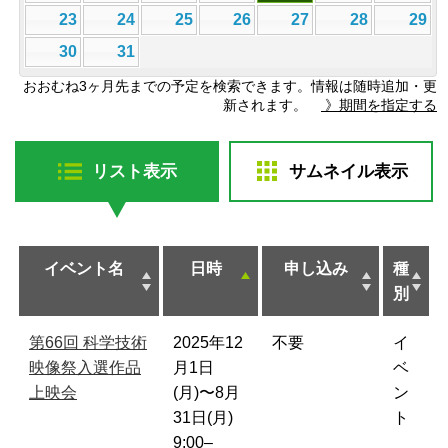
23
24
25
26
27
28
29
30
31
おおむね3ヶ月先までの予定を検索できます。情報は随時追加・更
新されます。
》期間を指定する
リスト表示
サムネイル表示
イベント名
日時
申し込み
種
別
第66回 科学技術
2025年12
不要
イ
映像祭入選作品
月1日
ベ
上映会
(月)〜8月
ン
31日(月)
ト
9:00–