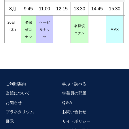
8月
9:45
11:00
12:15
13:30
14:45
15:30
1
20日
名探
ヘーゼ
名探偵
（木）
偵コ
ルナッ
－
－
MMX
コナン
ナン
ツ
ご利用案内
学ぶ・調べる
当館について
学芸員の部屋
お知らせ
Q＆A
プラネタリウム
お問い合わせ
展示
サイトポリシー