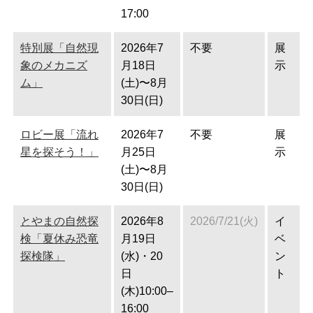
17:00
特別展「自然現
2026年7
不要
展
象のメカニズ
月18日
示
ム」
(土)〜8月
30日(日)
ロビー展「流れ
2026年7
不要
展
星を探そう！」
月25日
示
(土)〜8月
30日(日)
とやまの自然探
2026年8
2026/7/21(火)
イ
検「夏休み恐竜
月19日
ベ
探検隊」
(水)・20
ン
日
ト
(木)10:00–
16:00