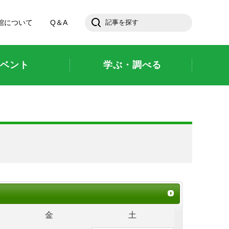
館について
Q＆A
ベント
学ぶ・調べる
金
土