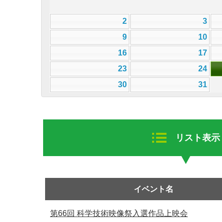
2
3
9
10
16
17
23
24
30
31
リスト表示
イベント名
第66回 科学技術映像祭入選作品上映会