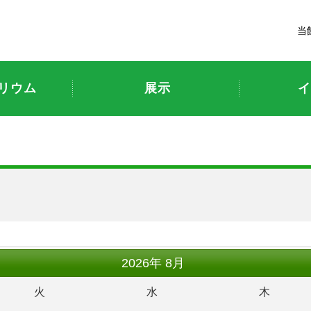
富山市科学博物館
当
リウム
展示
イ
ト
2026
年
8月
火
水
木