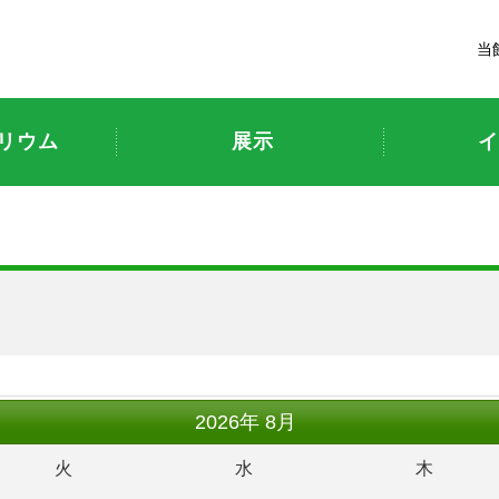
富山市科学博物館
当
リウム
展示
イ
ト
2026
年
8月
火
水
木