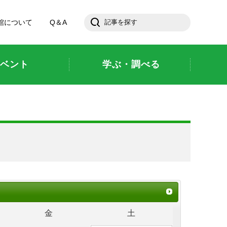
館について
Q＆A
ベント
学ぶ・調べる
金
土