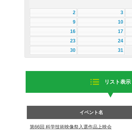
2
3
9
10
16
17
23
24
30
31
リスト表示
イベント名
第66回 科学技術映像祭入選作品上映会