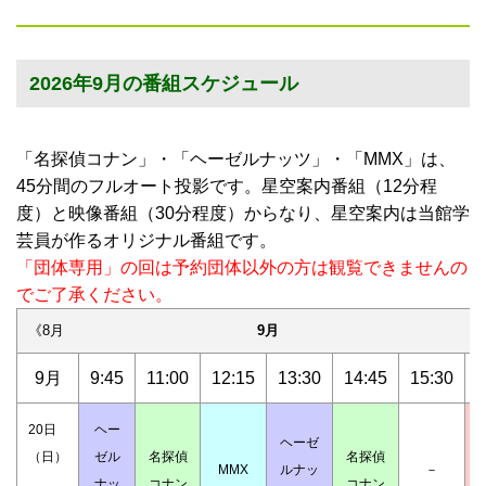
2026年9月の番組スケジュール
「名探偵コナン」・「ヘーゼルナッツ」・「MMX」は、
45分間のフルオート投影です。星空案内番組（12分程
度）と映像番組（30分程度）からなり、星空案内は当館学
芸員が作るオリジナル番組です。
「団体専用」の回は予約団体以外の方は観覧できませんの
でご了承ください。
《8月
9月
1
9月
9:45
11:00
12:15
13:30
14:45
15:30
1
20日
ヘー
ヘーゼ
（日）
ゼル
名探偵
名探偵
MMX
ルナッ
－
ナッ
コナン
コナン