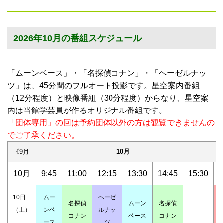
2026年10月の番組スケジュール
「ムーンベース」・「名探偵コナン」・「ヘーゼルナッ
ツ」は、45分間のフルオート投影です。星空案内番組
（12分程度）と映像番組（30分程度）からなり、星空案
内は当館学芸員が作るオリジナル番組です。
「団体専用」の回は予約団体以外の方は観覧できませんの
でご了承ください。
《9月
10月
1
10月
9:45
11:00
12:15
13:30
14:45
15:30
1
10日
ムー
ヘーゼ
名探偵
ムーン
名探偵
（土）
ンベ
ルナッ
－
コナン
ベース
コナン
ース
ツ