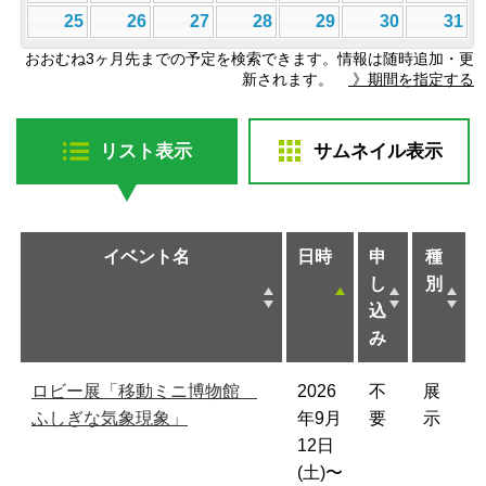
25
26
27
28
29
30
31
おおむね3ヶ月先までの予定を検索できます。情報は随時追加・更
新されます。
》期間を指定する
リスト表示
サムネイル表示
イベント名
日時
申
種
し
別
込
み
ロビー展「移動ミニ博物館
2026
不
展
ふしぎな気象現象」
年9月
要
示
12日
(土)〜