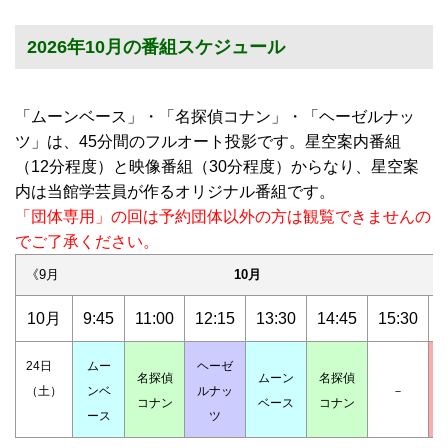
2026年10月の番組スケジュール
「ムーンベース」・「名探偵コナン」・「ヘーゼルナッ
ツ」は、45分間のフルオート投影です。星空案内番組
（12分程度）と映像番組（30分程度）からなり、星空案
内は当館学芸員が作るオリジナル番組です。
「団体専用」の回は予約団体以外の方は観覧できませんの
でご了承ください。
《9月
10月
1
10月
9:45
11:00
12:15
13:30
14:45
15:30
1
24日
ムー
ヘーゼ
名探偵
ムーン
名探偵
（土）
ンベ
ルナッ
－
コナン
ベース
コナン
ース
ツ