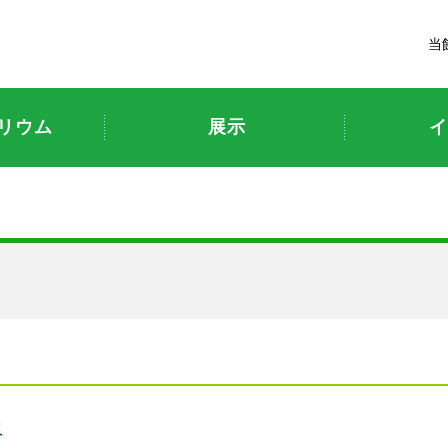
富山市科学博物館
当
リウム
展示
イ
員