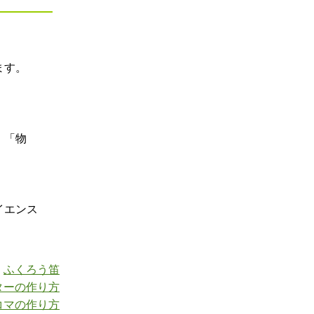
ます。
。「物
イエンス
：
ふくろう笛
ターの作り方
コマの作り方