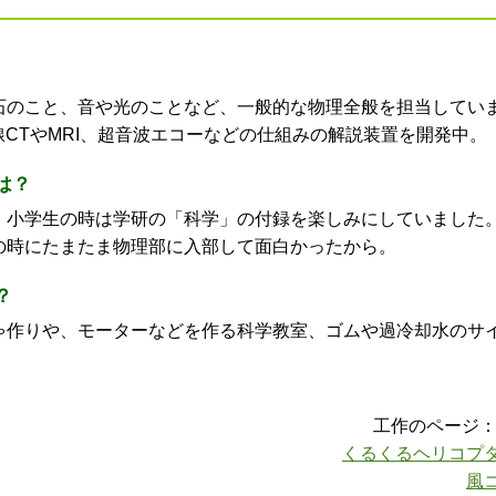
石のこと、音や光のことなど、一般的な物理全般を担当してい
線CTやMRI、超音波エコーなどの仕組みの解説装置を開発中。
は？
、小学生の時は学研の「科学」の付録を楽しみにしていました
の時にたまたま物理部に入部して面白かったから。
？
ゃ作りや、モーターなどを作る科学教室、ゴムや過冷却水のサ
工作のページ
くるくるヘリコプ
風